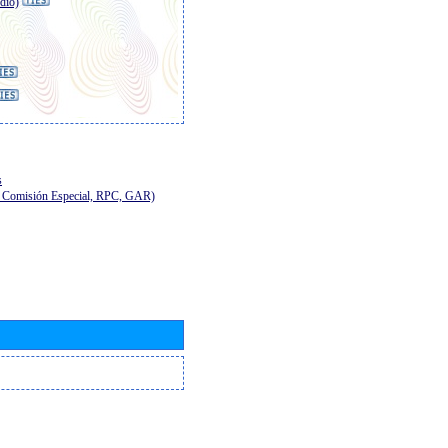
dio)
s
E, Comisión Especial, RPC, GAR)