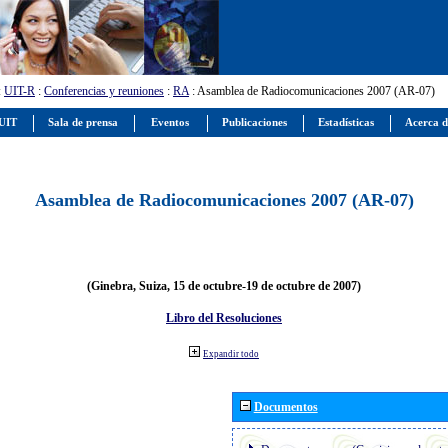
:
UIT-R
:
Conferencias y reuniones
:
RA
: Asamblea de Radiocomunicaciones 2007 (AR-07)
 UIT
Sala de prensa
Eventos
Publicaciones
Estadísticas
Acerca d
Asamblea de Radiocomunicaciones 2007 (AR-07)
(Ginebra, Suiza, 15 de octubre-19 de octubre de 2007)
Libro del Resoluciones
Expandir todo
Documentos