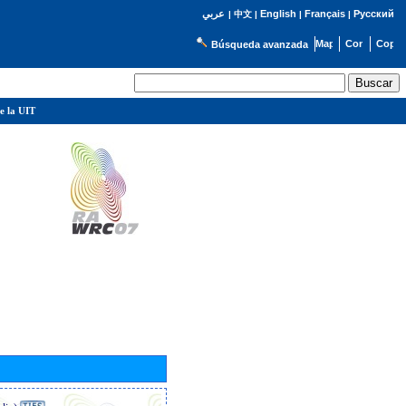
English
Français
Русский
عربي
|
中文
|
|
|
Búsqueda avanzada
e la UIT