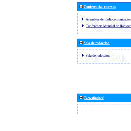
Conferencias conexas
Asamblea de Radiocomunicacio
Conferencia Mundial de Radio
Sala de redacción
Sala de redacción
[Newsflashes]