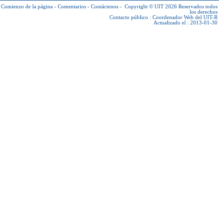
Comienzo de la página
-
Comentarios
-
Contáctenos
-
Copyright © UIT 2026
Reservados todos
los derechos
Contacto público :
Coordenador Web del UIT-R
Actualizado el : 2013-01-30