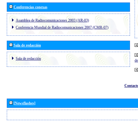
Conferencias conexas
Asamblea de Radiocomunicaciones 2003 (AR-03)
Conferencia Mundial de Radiocomunicaciones 2007 (CMR-07)
Sala de redacción
Sala de redacción
de
Contact
[Newsflashes]