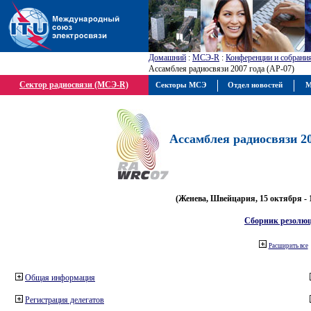
Домашний
:
МСЭ-R
:
Конференции и собрани
Ассамблея радиосвязи 2007 года (АР-07)
Сектор радиосвязи (МСЭ-R)
Секторы МСЭ
Отдел новостей
М
Ассамблея радиосвязи 20
(Женева, Швейцария, 15 октября - 
Сборник резолю
Расширить все
Общая информация
Регистрация делегатов