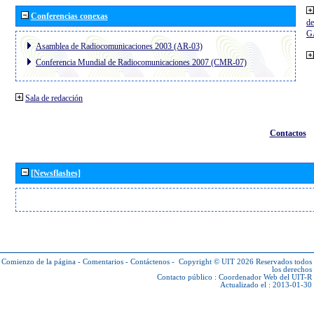
Conferencias conexas
de
G
Asamblea de Radiocomunicaciones 2003 (AR-03)
Conferencia Mundial de Radiocomunicaciones 2007 (CMR-07)
Sala de redacción
Contactos
[Newsflashes]
Comienzo de la página
-
Comentarios
-
Contáctenos
-
Copyright © UIT 2026
Reservados todos
los derechos
Contacto público :
Coordenador Web del UIT-R
Actualizado el : 2013-01-30