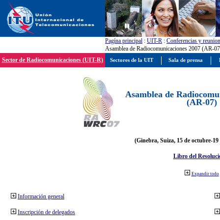
Pagína principal
:
UIT-R
:
Conferencias y reunio
Asamblea de Radiocomunicaciones 2007 (AR-07
Sector de Radiocomunicaciones (UIT-R)
Sectores de la UIT
Sala de prensa
Asamblea de Radiocomun
(AR-07)
(Ginebra, Suiza, 15 de octubre-19
Libro del Resoluci
Expandir todo
Información general
Inscripción de delegados