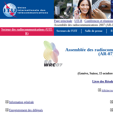
Page principale
:
UIT-R
:
Conférences et réunion
Assemblée des radiocommunications 2007 (AR-
Secteur des radiocommunications (UIT-
Secteurs de l'UIT
Salle de presse
E
R)
Assemblée des radiocom
(AR-07
(Genève, Suisse, 15 octobre
Livre des Résol
Afficher to
Information générale
Enregistrement des délégués