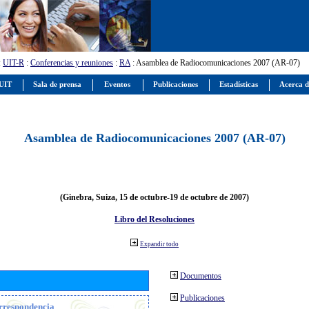
:
UIT-R
:
Conferencias y reuniones
:
RA
: Asamblea de Radiocomunicaciones 2007 (AR-07)
 UIT
Sala de prensa
Eventos
Publicaciones
Estadísticas
Acerca d
Asamblea de Radiocomunicaciones 2007 (AR-07)
(Ginebra, Suiza, 15 de octubre-19 de octubre de 2007)
Libro del Resoluciones
Expandir todo
Documentos
Publicaciones
orrespondencia