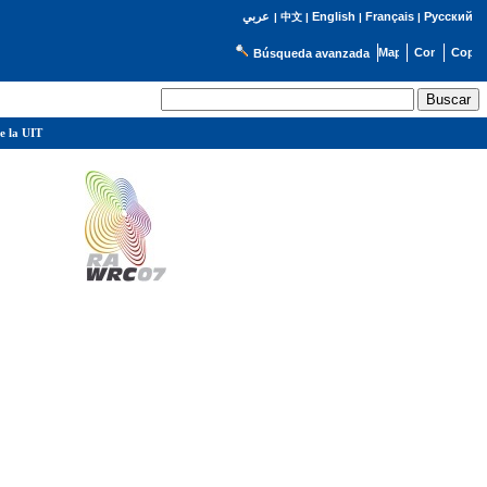
English
Français
Русский
عربي
|
中文
|
|
|
Búsqueda avanzada
e la UIT