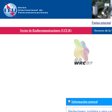
Pagína principal
Sector de Radiocomunicaciones (UIT-R)
Sectores de la
Información general
Invitaciones, registro y otra c