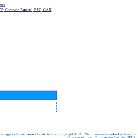
ntes
(CE, Comisión Especial, RPC, GAR)
la página
-
Comentarios
-
Contáctenos
-
Copyright © UIT 2026
Reservados todos los derechos
Contacto público :
Coordenador Web del UIT-R