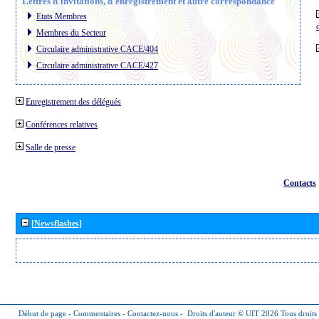
Lettres d´invitations, d´enregistrement et autre correspondance
Etats Membres
Membres du Secteur
Circulaire administrative CACE/404
Circulaire administrative CACE/427
Enregistrement des délégués
Conférences relatives
Salle de presse
Contacts
[Newsflashes]
Début de page
-
Commentaires
-
Contactez-nous
-
Droits d'auteur © UIT 2026
Tous droits