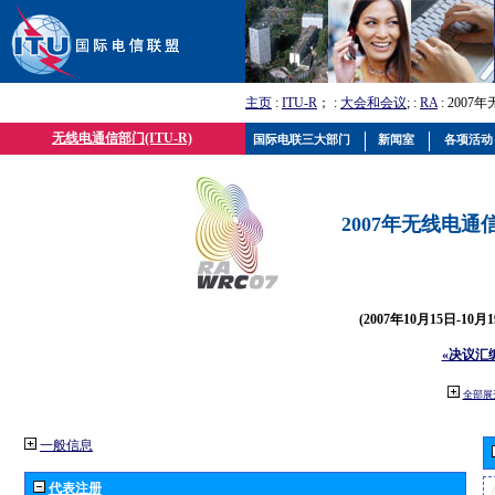
主页
:
ITU-R
； :
大会和会议
; :
RA
: 2007
无线电通信部门(ITU-R)
国际电联三大部门
新闻室
各项活动
2007年无线电通信
(2007年10月15日-10
«决议汇
全部展
一般信息
代表注册