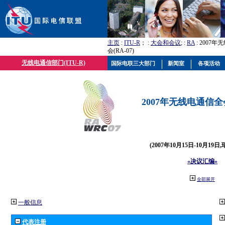
主页
:
ITU-R
； :
大会和会议
; :
RA
: 2007
会(RA-07)
无线电通信部门(ITU-R)
国际电联三大部门
新闻室
各项活动
2007年无线电通信全会(
(2007年10月15日-10月19日
«决议汇编»
全部展开
一般信息
代表注册