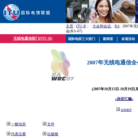
主页
:
ITU-R
； :
大会和会议
; :
RA
: 2007
会(RA-07)
无线电通信部门(ITU-R)
国际电联三大部门
新闻室
各项活动
2007年无线电通信全会(
(2007年10月15日-10月19日
«决议汇编»
全部展开
一般信息
文件
代表注册
出版物