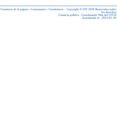
Comienzo de la página
-
Comentarios
-
Contáctenos
-
Copyright © UIT 2026
Reservados todos
los derechos
Contacto público :
Coordenador Web del UIT-R
Actualizado el : 2013-01-30