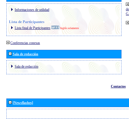
de
Informaciones de utilidad
G
Lista de Participantes
Lista final de Participantes
Inglés solamente
Conferencias conexas
Sala de redacción
Sala de redacción
Contactos
[Newsflashes]