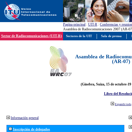
Pagína principal
:
UIT-R
:
Conferencias y reunio
Asamblea de Radiocomunicaciones 2007 (AR-07
Sector de Radiocomunicaciones (UIT-R)
Sectores de la UIT
Sala de prensa
Asamblea de Radiocomun
(AR-07)
(Ginebra, Suiza, 15 de octubre-19
Libro del Resoluci
Expandir todo
Información general
Inscripción de delegados