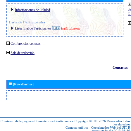
de
Informaciones de utilidad
G
Lista de Participantes
Lista final de Participantes
Inglés solamente
Conferencias conexas
Sala de redacción
Contactos
[Newsflashes]
Comienzo de la página
-
Comentarios
-
Contáctenos
-
Copyright © UIT 2026
Reservados todos
los derechos
Contacto público :
Coordenador Web del UIT-R
Actualizado el : 2013-01-30