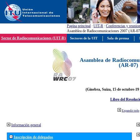
Pagína principal
:
UIT-R
:
Conferencias y reunio
Asamblea de Radiocomunicaciones 2007 (AR-07
Sector de Radiocomunicaciones (UIT-R)
Sectores de la UIT
Sala de prensa
Asamblea de Radiocomun
(AR-07)
(Ginebra, Suiza, 15 de octubre-19
Libro del Resoluci
Expandir todo
Información general
Inscripción de delegados