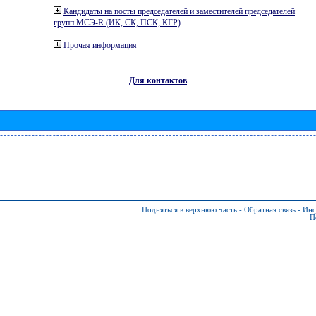
Кандидаты на посты председателей и заместителей председателей
групп МСЭ-R (ИК, СК, ПСК, КГР)
Прочая информация
Для контактов
Подняться в верхнюю часть
-
Обратная связь
-
Инф
П