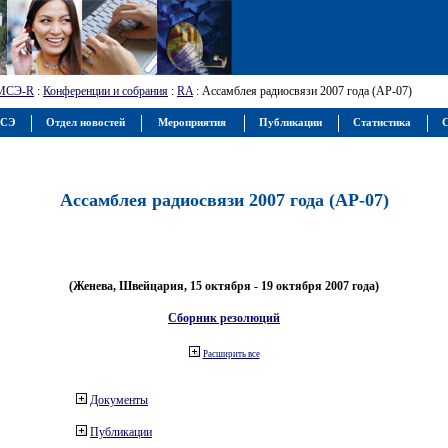
МСЭ-R
:
Конференции и собрания
:
RA
: Ассамблея радиосвязи 2007 года (АР-07)
МСЭ
Отдел новостей
Мероприятия
Публикации
Статистика
С
Ассамблея радиосвязи 2007 года (АР-07)
(Женева, Швейцария, 15 октября - 19 октября 2007 года)
Сборник резолюций
Расширить все
Документы
Публикации