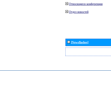
Относящиеся конференции
Отдел новостей
[Newsflashes]