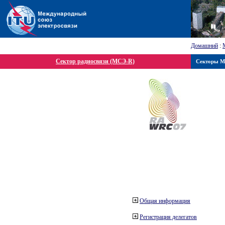
Домашний
:
Сектор радиосвязи (МСЭ-R)
Секторы 
Общая информация
Регистрация делегатов