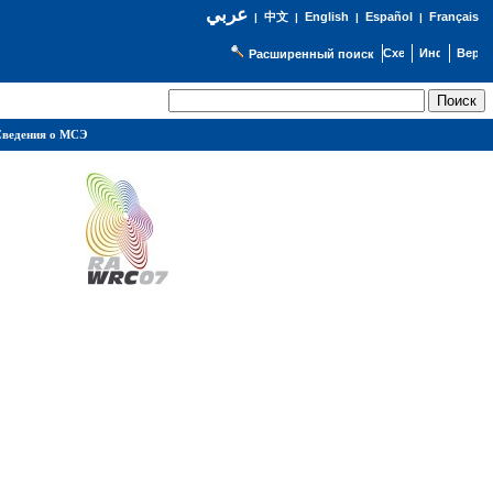
عربي
English
Español
Français
|
中文
|
|
|
Расширенный поиск
ведения о МСЭ