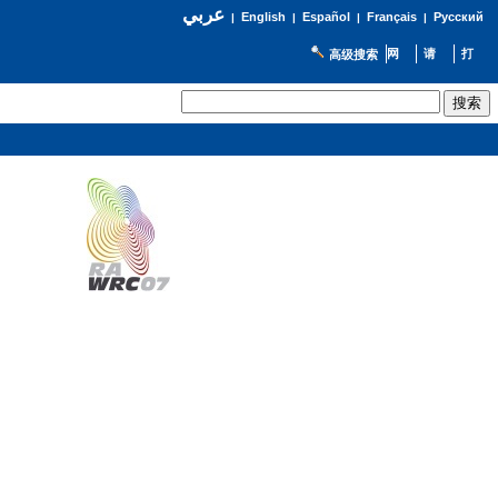
عربي
English
Español
Français
Русский
|
|
|
|
高级搜索