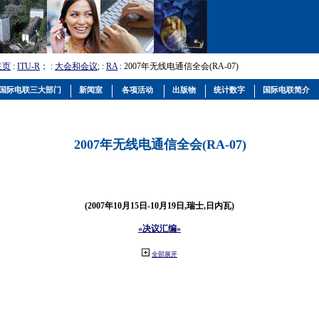
主页
:
ITU-R
； :
大会和会议
; :
RA
: 2007年无线电通信全会(RA-07)
国际电联三大部门
新闻室
各项活动
出版物
统计数字
国际电联简介
2007年无线电通信全会(RA-07)
(2007年10月15日-10月19日,瑞士,日内瓦)
«决议汇编»
全部展开