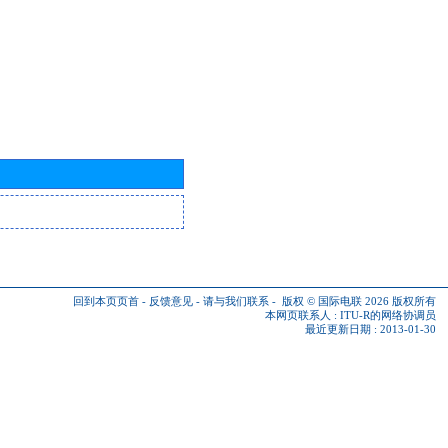
回到本页页首
-
反馈意见
-
请与我们联系
-
版权 © 国际电联 2026
版权所有
本网页联系人 :
ITU-R的网络协调员
最近更新日期 : 2013-01-30