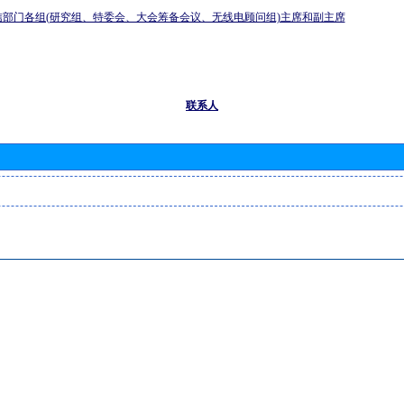
信部门各组(研究组、特委会、大会筹备会议、无线电顾问组)主席和副主席
联系人