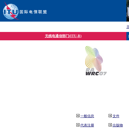
无线电通信部门(ITU-R)
一般信息
文件
代表注册
出版物