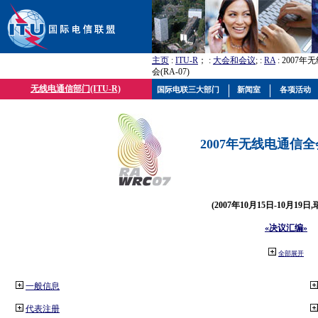
主页
:
ITU-R
； :
大会和会议
; :
RA
: 2007
会(RA-07)
无线电通信部门(ITU-R)
国际电联三大部门
新闻室
各项活动
2007年无线电通信全会(
(2007年10月15日-10月19日
«决议汇编»
全部展开
一般信息
代表注册