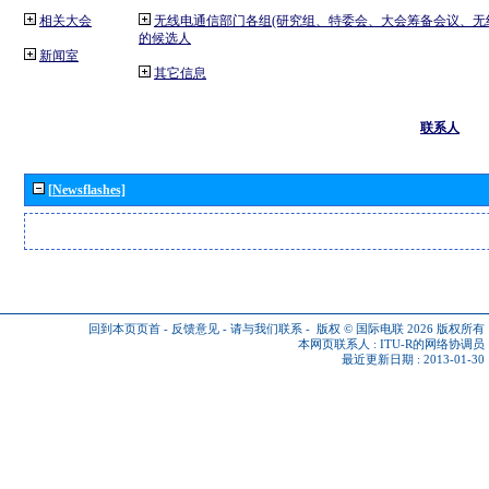
相关大会
无线电通信部门各组(研究组、特委会、大会筹备会议、无
的候选人
新闻室
其它信息
联系人
[Newsflashes]
回到本页页首
-
反馈意见
-
请与我们联系
-
版权 © 国际电联 2026
版权所有
本网页联系人 :
ITU-R的网络协调员
最近更新日期 : 2013-01-30