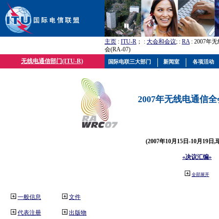
主页
:
ITU-R
； :
大会和会议
; :
RA
: 2007
会(RA-07)
无线电通信部门(ITU-R)
国际电联三大部门
新闻室
各项活动
2007年无线电通信全会(
(2007年10月15日-10月19日
«决议汇编»
全部展开
一般信息
文件
代表注册
出版物