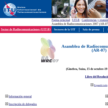
Pagína principal
:
UIT-R
:
Conferencias y reunio
Asamblea de Radiocomunicaciones 2007 (AR-07
Sector de Radiocomunicaciones (UIT-R)
Sectores de la UIT
Sala de prensa
Asamblea de Radiocomun
(AR-07)
(Ginebra, Suiza, 15 de octubre-19
Libro del Resoluci
Expandir todo
Información general
Inscripción de delegados