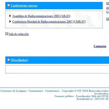
Conferencias conexas
de
G
Asamblea de Radiocomunicaciones 2003 (AR-03)
Conferencia Mundial de Radiocomunicaciones 2007 (CMR-07)
Sala de redacción
Contactos
[Newsflashes]
Comienzo de la página
-
Comentarios
-
Contáctenos
-
Copyright © UIT 2026
Reservados todos
los derechos
Contacto público :
Coordenador Web del UIT-R
Actualizado el : 2013-01-30