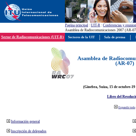
Pagína principal
:
UIT-R
:
Conferencias y reunio
Asamblea de Radiocomunicaciones 2007 (AR-07
Sector de Radiocomunicaciones (UIT-R)
Sectores de la UIT
Sala de prensa
Asamblea de Radiocomun
(AR-07)
(Ginebra, Suiza, 15 de octubre-19
Libro del Resoluci
Expandir todo
Información general
Inscripción de delegados