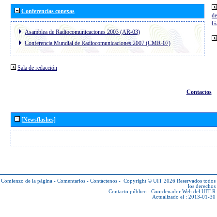
Conferencias conexas
de
G
Asamblea de Radiocomunicaciones 2003 (AR-03)
Conferencia Mundial de Radiocomunicaciones 2007 (CMR-07)
Sala de redacción
Contactos
[Newsflashes]
Comienzo de la página
-
Comentarios
-
Contáctenos
-
Copyright © UIT 2026
Reservados todos
los derechos
Contacto público :
Coordenador Web del UIT-R
Actualizado el : 2013-01-30