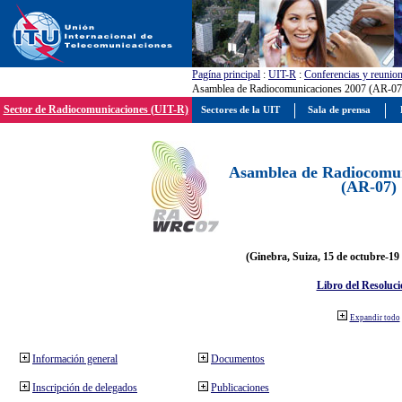
Pagína principal
:
UIT-R
:
Conferencias y reunio
Asamblea de Radiocomunicaciones 2007 (AR-07
Sector de Radiocomunicaciones (UIT-R)
Sectores de la UIT
Sala de prensa
Asamblea de Radiocomun
(AR-07)
(Ginebra, Suiza, 15 de octubre-19
Libro del Resoluci
Expandir todo
Información general
Documentos
Inscripción de delegados
Publicaciones