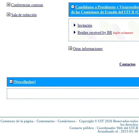
Conferencias conexas
Candidatos a Presidentes y Vicepreside
de las Comisiones de Estudio del UIT R 
Sala de redacción
Invitación
Replies received by BR
Inglés solamente
Otras informaciones
Contactos
[Newsflashes]
Comienzo de la página
-
Comentarios
-
Contáctenos
-
Copyright © UIT 2026
Reservados todos
los derechos
Contacto público :
Coordenador Web del UIT-R
Actualizado el : 2013-01-30