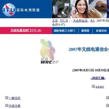
主页
:
ITU-R
； :
大会和会议
; :
RA
: 2007
会(RA-07)
无线电通信部门(ITU-R)
国际电联三大部门
新闻室
各项活动
2007年无线电通信全会(
(2007年10月15日-10月19日
«决议汇编»
全部展开
一般信息
代表注册