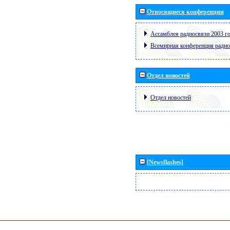
Относящиеся конференции
Ассамблея радиосвязи 2003 го
Всемирная конференция радио
Отдел новостей
Отдел новостей
[Newsflashes]