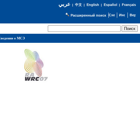
عربي
English
Español
Français
|
中文
|
|
|
Расширенный поиск
ведения о МСЭ