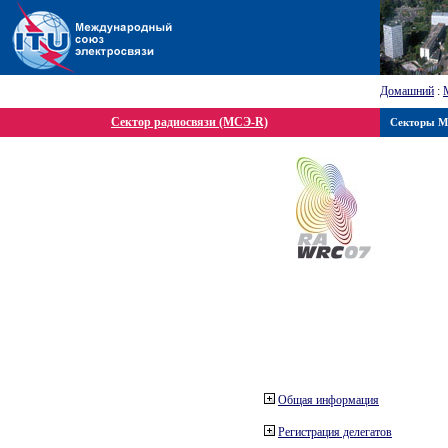
Домашний
:
Сектор радиосвязи (МСЭ-R)
Секторы 
Общая информация
Регистрация делегатов