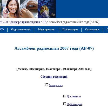
МСЭ-R
:
Конференции и собрания
:
RA
: Ассамблея радиосвязи 2007 года (АР-07)
МСЭ
Отдел новостей
Мероприятия
Публикации
Статистика
С
Ассамблея радиосвязи 2007 года (АР-07)
(Женева, Швейцария, 15 октября - 19 октября 2007 года)
Сборник резолюций
Расширить все
Документы
Публикации