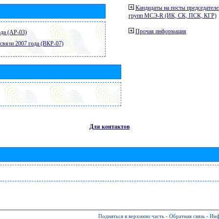
Кандидаты на посты председателе
групп МСЭ-R (ИК, СК, ПСК, КГР)
Прочая информация
да (АР-03)
связи 2007 года (ВКР-07)
Для контактов
Подняться в верхнюю часть
-
Обратная связь
-
Инф