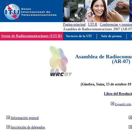
Pagína principal
:
UIT-R
:
Conferencias y reunio
Asamblea de Radiocomunicaciones 2007 (AR-07
Sector de Radiocomunicaciones (UIT-R)
Sectores de la UIT
Sala de prensa
Asamblea de Radiocomun
(AR-07)
(Ginebra, Suiza, 15 de octubre-19
Libro del Resoluci
Expandir todo
Información general
Inscripción de delegados