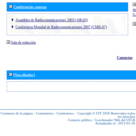
Conferencias conexas
de
G
Asamblea de Radiocomunicaciones 2003 (AR-03)
Conferencia Mundial de Radiocomunicaciones 2007 (CMR-07)
Sala de redacción
Contactos
[Newsflashes]
Comienzo de la página
-
Comentarios
-
Contáctenos
-
Copyright © UIT 2026
Reservados todos
los derechos
Contacto público :
Coordenador Web del UIT-R
Actualizado el : 2013-01-30