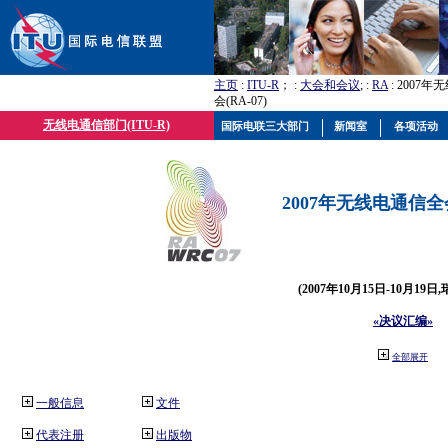
主页
:
ITU-R
； :
大会和会议
; :
RA
: 2007
会(RA-07)
无线电通信部门(ITU-R)
国际电联三大部门
新闻室
各项活动
2007年无线电通信全会(
(2007年10月15日-10月19日
«决议汇编»
全部展开
一般信息
文件
代表注册
出版物