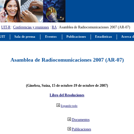
:
UIT-R
:
Conferencias y reuniones
:
RA
: Asamblea de Radiocomunicaciones 2007 (AR-07)
 UIT
Sala de prensa
Eventos
Publicaciones
Estadísticas
Acerca d
Asamblea de Radiocomunicaciones 2007 (AR-07)
(Ginebra, Suiza, 15 de octubre-19 de octubre de 2007)
Libro del Resoluciones
Expandir todo
Documentos
Publicaciones