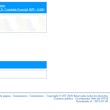
entes
(CE, Comisión Especial, RPC, GAR)
la página
-
Comentarios
-
Contáctenos
-
Copyright © UIT 2026
Reservados todos los derechos
Contacto público :
Coordenador Web del UIT-R
Actualizado el : 2013-01-30