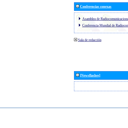
Conferencias conexas
Asamblea de Radiocomunicacion
Conferencia Mundial de Radioc
Sala de redacción
[Newsflashes]