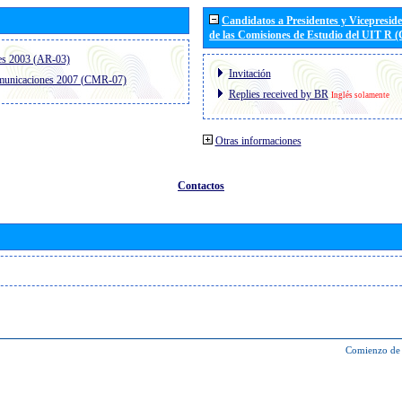
Candidatos a Presidentes y Vicepresid
de las Comisiones de Estudio del UIT R 
es 2003 (AR-03)
Invitación
omunicaciones 2007 (CMR-07)
Replies received by BR
Inglés solamente
Otras informaciones
Contactos
Comienzo de 