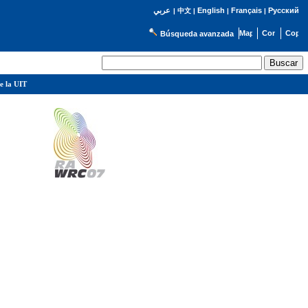
English
Français
Русский
عربي
|
中文
|
|
|
Búsqueda avanzada
e la UIT