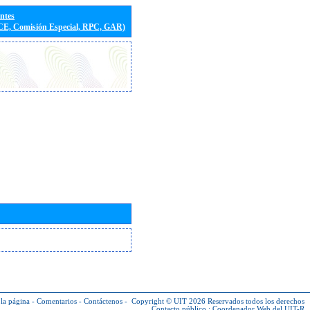
entes
(CE, Comisión Especial, RPC, GAR)
la página
-
Comentarios
-
Contáctenos
-
Copyright © UIT 2026
Reservados todos los derechos
Contacto público :
Coordenador Web del UIT-R