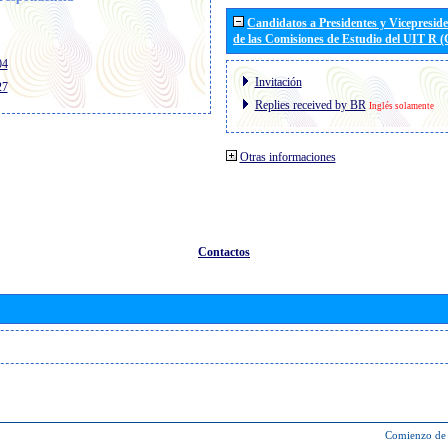
Candidatos a Presidentes y Vicepresid
de las Comisiones de Estudio del UIT R 
04
Invitación
27
Replies received by BR
Inglés solamente
Otras informaciones
Contactos
Comienzo de 