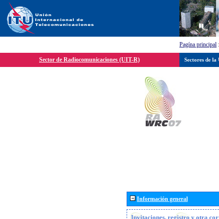
Pagína principal
Sector de Radiocomunicaciones (UIT-R)
Sectores de la
Información general
Invitaciones, registro y otra c