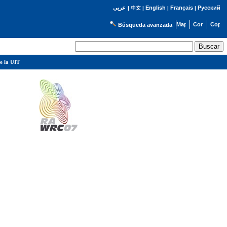
English
Français
Русский
عربي
|
中文
|
|
|
Búsqueda avanzada
e la UIT