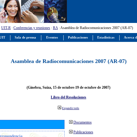
:
UIT-R
:
Conferencias y reuniones
:
RA
: Asamblea de Radiocomunicaciones 2007 (AR-07)
 UIT
Sala de prensa
Eventos
Publicaciones
Estadísticas
Acerca d
Asamblea de Radiocomunicaciones 2007 (AR-07)
(Ginebra, Suiza, 15 de octubre-19 de octubre de 2007)
Libro del Resoluciones
Expandir todo
Documentos
Publicaciones
orrespondencia