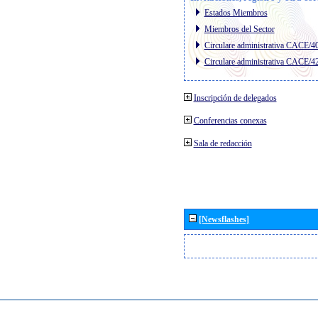
Estados Miembros
Miembros del Sector
Circulare administrativa CACE/4
Circulare administrativa CACE/4
Inscripción de delegados
Conferencias conexas
Sala de redacción
[Newsflashes]