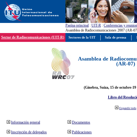
Pagína principal
:
UIT-R
:
Conferencias y reunio
Asamblea de Radiocomunicaciones 2007 (AR-07
Sector de Radiocomunicaciones (UIT-R)
Sectores de la UIT
Sala de prensa
Asamblea de Radiocomun
(AR-07)
(Ginebra, Suiza, 15 de octubre-19
Libro del Resoluci
Expandir todo
Información general
Documentos
Inscripción de delegados
Publicaciones