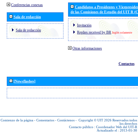
Conferencias conexas
Candidatos a Presidentes y Vicepreside
de las Comisiones de Estudio del UIT R 
Sala de redacción
Invitación
Sala de redacción
Replies received by BR
Inglés solamente
Otras informaciones
Contactos
[Newsflashes]
Comienzo de la página
-
Comentarios
-
Contáctenos
-
Copyright © UIT 2026
Reservados todos
los derechos
Contacto público :
Coordenador Web del UIT-R
Actualizado el : 2013-01-30