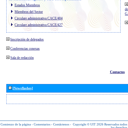
Estados Miembros
de
Miembros del Sector
G
Circulare administrativa CACE/404
Circulare administrativa CACE/427
Inscripción de delegados
Conferencias conexas
Sala de redacción
Contactos
[Newsflashes]
Comienzo de la página
-
Comentarios
-
Contáctenos
-
Copyright © UIT 2026
Reservados todos
los derechos