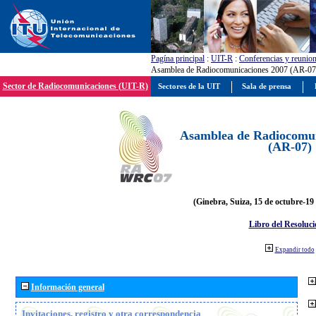
Pagína principal
:
UIT-R
:
Conferencias y reunio
Asamblea de Radiocomunicaciones 2007 (AR-07
Sector de Radiocomunicaciones (UIT-R)
Sectores de la UIT
Sala de prensa
Asamblea de Radiocomun
(AR-07)
(Ginebra, Suiza, 15 de octubre-19
Libro del Resoluci
Expandir todo
Información general
Invitaciones, registro y otra correspondencia