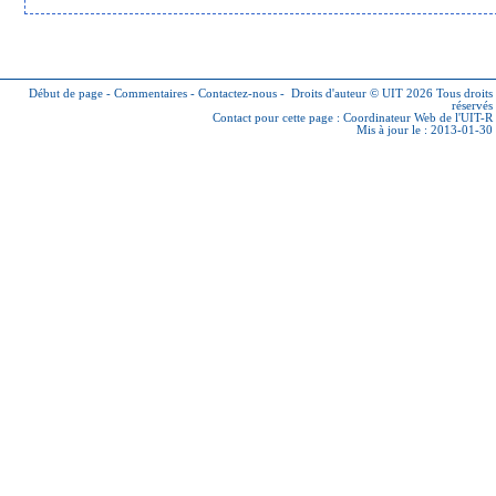
Début de page
-
Commentaires
-
Contactez-nous
-
Droits d'auteur © UIT 2026
Tous droits
réservés
Contact pour cette page :
Coordinateur Web de l'UIT-R
Mis à jour le : 2013-01-30