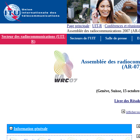
Page principale
:
UIT-R
:
Conférences et réunion
Assemblée des radiocommunications 2007 (AR-
Secteur des radiocommunications (UIT-
Secteurs de l'UIT
Salle de presse
E
R)
Assemblée des radiocom
(AR-07
(Genève, Suisse, 15 octobre
Livre des Résol
Afficher to
Information générale