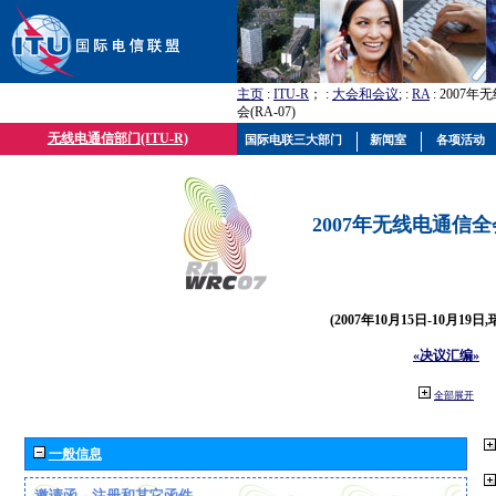
主页
:
ITU-R
； :
大会和会议
; :
RA
: 2007
会(RA-07)
无线电通信部门(ITU-R)
国际电联三大部门
新闻室
各项活动
2007年无线电通信全会(
(2007年10月15日-10月19日
«决议汇编»
全部展开
一般信息
邀请函、注册和其它函件