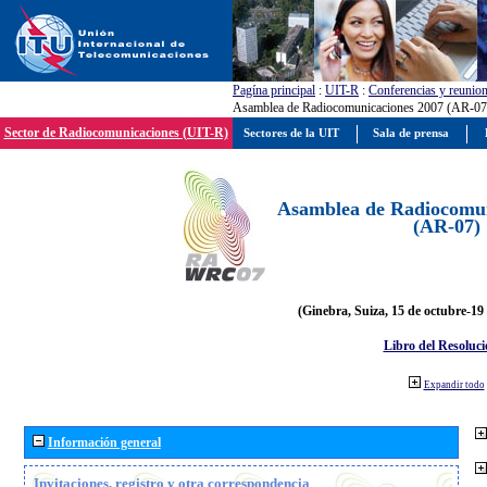
Pagína principal
:
UIT-R
:
Conferencias y reunio
Asamblea de Radiocomunicaciones 2007 (AR-07
Sector de Radiocomunicaciones (UIT-R)
Sectores de la UIT
Sala de prensa
Asamblea de Radiocomun
(AR-07)
(Ginebra, Suiza, 15 de octubre-19
Libro del Resoluci
Expandir todo
Información general
Invitaciones, registro y otra correspondencia