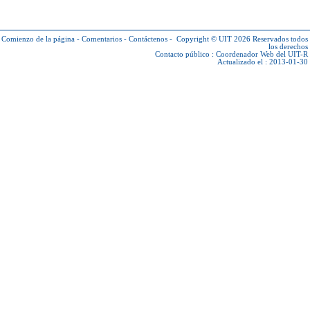
Comienzo de la página
-
Comentarios
-
Contáctenos
-
Copyright © UIT 2026
Reservados todos
los derechos
Contacto público :
Coordenador Web del UIT-R
Actualizado el : 2013-01-30