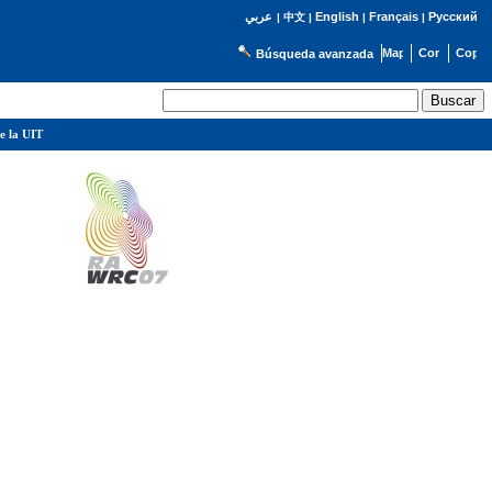
English
Français
Русский
عربي
|
中文
|
|
|
Búsqueda avanzada
e la UIT