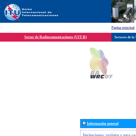
Pagína principal
Sector de Radiocomunicaciones (UIT-R)
Sectores de la
Información general
Invitaciones, registro y otra c