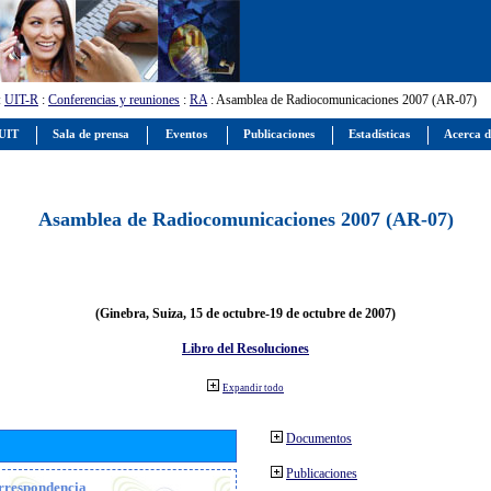
:
UIT-R
:
Conferencias y reuniones
:
RA
: Asamblea de Radiocomunicaciones 2007 (AR-07)
 UIT
Sala de prensa
Eventos
Publicaciones
Estadísticas
Acerca d
Asamblea de Radiocomunicaciones 2007 (AR-07)
(Ginebra, Suiza, 15 de octubre-19 de octubre de 2007)
Libro del Resoluciones
Expandir todo
Documentos
Publicaciones
orrespondencia