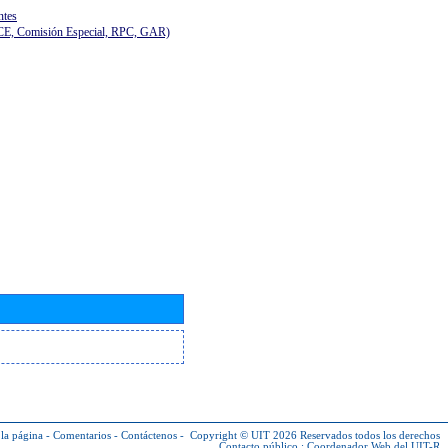
ntes
(CE, Comisión Especial, RPC, GAR)
la página
-
Comentarios
-
Contáctenos
-
Copyright © UIT 2026
Reservados todos los derechos
Contacto público :
Coordenador Web del UIT-R