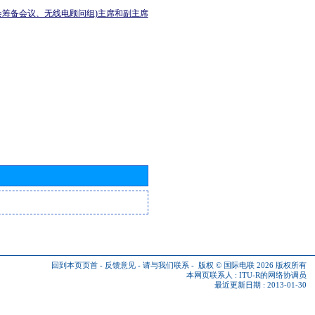
会筹备会议、无线电顾问组)主席和副主席
回到本页页首
-
反馈意见
-
请与我们联系
-
版权 © 国际电联 2026
版权所有
本网页联系人 :
ITU-R的网络协调员
最近更新日期 : 2013-01-30