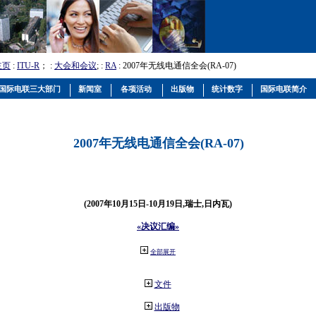
主页
:
ITU-R
； :
大会和会议
; :
RA
: 2007年无线电通信全会(RA-07)
国际电联三大部门
新闻室
各项活动
出版物
统计数字
国际电联简介
2007年无线电通信全会(RA-07)
(2007年10月15日-10月19日,瑞士,日内瓦)
«决议汇编»
全部展开
文件
出版物