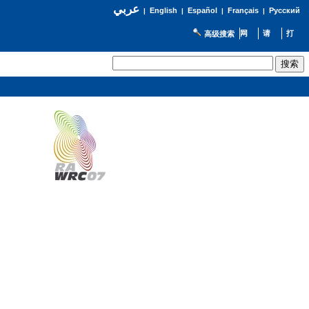
عربي
English
Español
Français
Русский
|
|
|
|
高级搜索