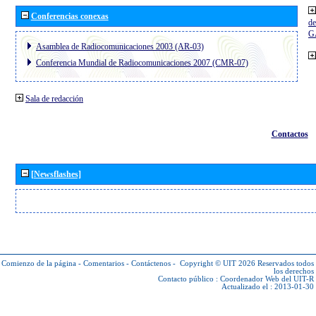
Conferencias conexas
de
G
Asamblea de Radiocomunicaciones 2003 (AR-03)
Conferencia Mundial de Radiocomunicaciones 2007 (CMR-07)
Sala de redacción
Contactos
[Newsflashes]
Comienzo de la página
-
Comentarios
-
Contáctenos
-
Copyright © UIT 2026
Reservados todos
los derechos
Contacto público :
Coordenador Web del UIT-R
Actualizado el : 2013-01-30