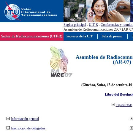
Pagína principal
:
UIT-R
:
Conferencias y reunio
Asamblea de Radiocomunicaciones 2007 (AR-07
Sector de Radiocomunicaciones (UIT-R)
Sectores de la UIT
Sala de prensa
Asamblea de Radiocomun
(AR-07)
(Ginebra, Suiza, 15 de octubre-19
Libro del Resoluci
Expandir todo
Información general
Inscripción de delegados