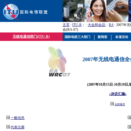
主页
:
ITU-R
； :
大会和会议
; :
RA
: 2007
会(RA-07)
无线电通信部门(ITU-R)
国际电联三大部门
新闻室
各项活动
2007年无线电通信全会(
(2007年10月15日-10月19日
«决议汇编»
全部展开
一般信息
代表注册