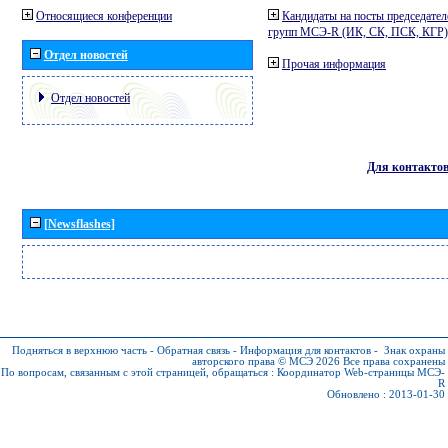
Относящиеся конференции
Кандидаты на посты председател
групп МСЭ-R (ИК, СК, ПСК, КГР)
Отдел новостей
Прочая информация
Отдел новостей
Для контакто
[Newsflashes]
Подняться в верхнюю часть
-
Обратная связь
-
Информация для контактов
-
Знак охраны
авторского права © МСЭ 2026
Все права сохранены
По вопросам, связанным с этой страницей, обращаться :
Координатор Web-страницы МСЭ-
R
Обновлено : 2013-01-30