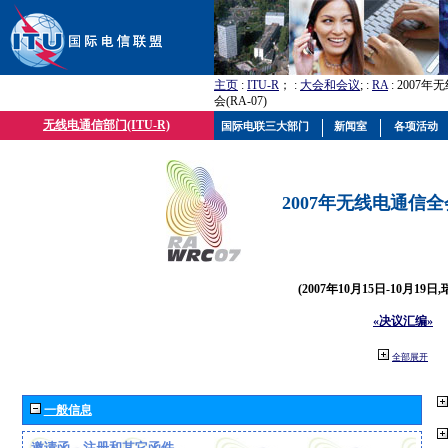
主页
:
ITU-R
； :
大会和会议
; :
RA
: 2007
会(RA-07)
无线电通信部门(ITU-R)
国际电联三大部门
新闻室
各项活动
2007年无线电通信全会(
(2007年10月15日-10月19日
«决议汇编»
全部展开
一般信息
邀请函、注册和其它函件