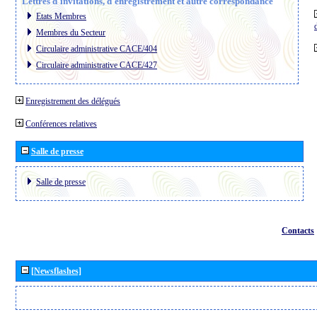
Lettres d´invitations, d´enregistrement et autre correspondance
Etats Membres
Membres du Secteur
Circulaire administrative CACE/404
Circulaire administrative CACE/427
Enregistrement des délégués
Conférences relatives
Salle de presse
Salle de presse
Contacts
[Newsflashes]