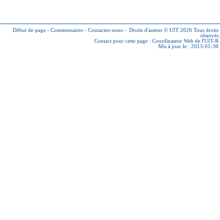
Début de page
-
Commentaires
-
Contactez-nous
-
Droits d'auteur © UIT 2026
Tous droits
réservés
Contact pour cette page :
Coordinateur Web de l'UIT-R
Mis à jour le : 2013-01-30