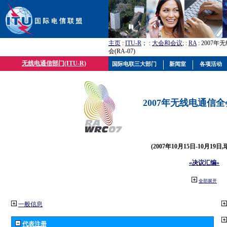
主页
:
ITU-R
； :
大会和会议
; :
RA
: 2007
会(RA-07)
无线电通信部门(ITU-R)
国际电联三大部门
新闻室
各项活动
2007年无线电通信全会(
(2007年10月15日-10月19日
«决议汇编»
全部展开
一般信息
代表注册