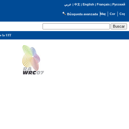
English
Français
Русский
عربي
|
中文
|
|
|
Búsqueda avanzada
e la UIT