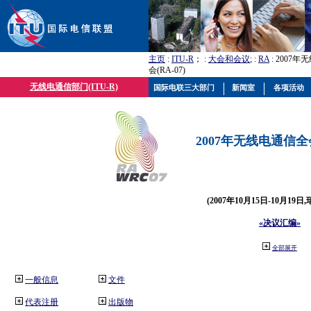
主页
:
ITU-R
； :
大会和会议
; :
RA
: 2007
会(RA-07)
无线电通信部门(ITU-R)
国际电联三大部门
新闻室
各项活动
2007年无线电通信全会(
(2007年10月15日-10月19日
«决议汇编»
全部展开
一般信息
文件
代表注册
出版物