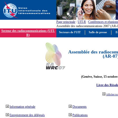
Page principale
:
UIT-R
:
Conférences et réunion
Assemblée des radiocommunications 2007 (AR-
Secteur des radiocommunications (UIT-
Secteurs de l'UIT
Salle de presse
E
R)
Assemblée des radiocom
(AR-07
(Genève, Suisse, 15 octobre
Livre des Résol
Afficher to
Information générale
Documents
Enregistrement des délégués
Publications