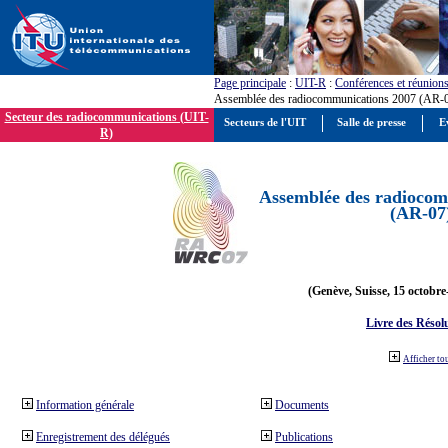
Page principale
:
UIT-R
:
Conférences et réunion
Assemblée des radiocommunications 2007 (AR-
Secteur des radiocommunications (UIT-
Secteurs de l'UIT
Salle de presse
E
R)
Assemblée des radiocom
(AR-07
(Genève, Suisse, 15 octobre
Livre des Résol
Afficher to
Information générale
Documents
Enregistrement des délégués
Publications