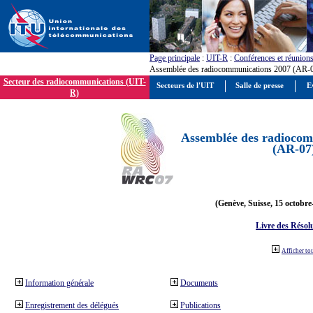
Page principale
:
UIT-R
:
Conférences et réunion
Assemblée des radiocommunications 2007 (AR-
Secteur des radiocommunications (UIT-
Secteurs de l'UIT
Salle de presse
E
R)
Assemblée des radiocom
(AR-07
(Genève, Suisse, 15 octobre
Livre des Résol
Afficher to
Information générale
Documents
Enregistrement des délégués
Publications