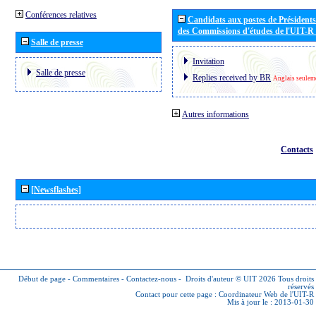
Conférences relatives
Candidats aux postes de Présidents 
des Commissions d'études de l'UIT-R
Salle de presse
Invitation
Salle de presse
Replies received by BR
Anglais seulem
Autres informations
Contacts
[Newsflashes]
Début de page
-
Commentaires
-
Contactez-nous
-
Droits d'auteur © UIT 2026
Tous droits
réservés
Contact pour cette page :
Coordinateur Web de l'UIT-R
Mis à jour le : 2013-01-30