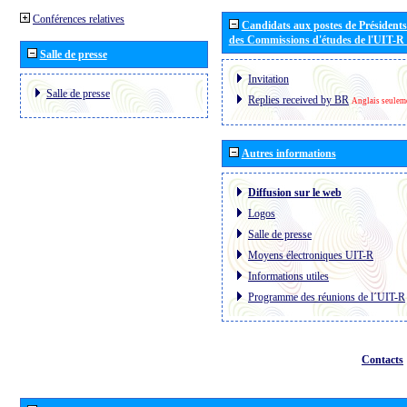
Conférences relatives
Candidats aux postes de Présidents 
des Commissions d'études de l'UIT-R
Salle de presse
Invitation
Salle de presse
Replies received by BR
Anglais seulem
Autres informations
Diffusion sur le web
Logos
Salle de presse
Moyens électroniques UIT-R
Informations utiles
Programme des réunions de l´UIT-R
Contacts