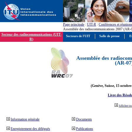
Page principale
:
UIT-R
:
Conférences et réunion
Assemblée des radiocommunications 2007 (AR-
Secteur des radiocommunications (UIT-
Secteurs de l'UIT
Salle de presse
E
R)
Assemblée des radiocom
(AR-07
(Genève, Suisse, 15 octobre
Livre des Résol
Afficher to
Information générale
Documents
Enregistrement des délégués
Publications