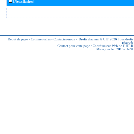
[Newsflashes]
Début de page
-
Commentaires
-
Contactez-nous
-
Droits d'auteur © UIT 2026
Tous droits
réservés
Contact pour cette page :
Coordinateur Web de l'UIT-R
Mis à jour le : 2013-01-30