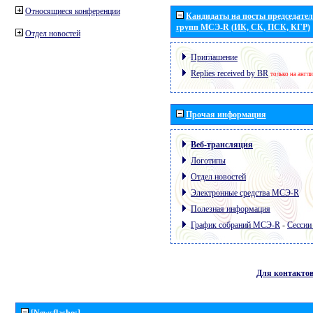
Относящиеся конференции
Кандидаты на посты председател
групп МСЭ-R (ИК, СК, ПСК, КГР)
Отдел новостей
Приглашение
Replies received by BR
только на англ
Прочая информация
Веб-трансляция
Логотипы
Отдел новостей
Электронные средства МСЭ-R
Полезная информация
График собраний МСЭ-R
-
Сессии
Для контакто
[Newsflashes]