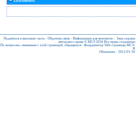
Подняться в верхнюю часть
-
Обратная связь
-
Информация для контактов
-
Знак охраны
авторского права © МСЭ 2026
Все права сохранены
По вопросам, связанным с этой страницей, обращаться :
Координатор Web-страницы МСЭ-
R
Обновлено : 2013-01-30