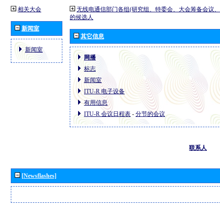
相关大会
无线电通信部门各组(研究组、特委会、大会筹备会议、
的候选人
新闻室
其它信息
新闻室
网播
标志
新闻室
ITU-R 电子设备
有用信息
ITU-R 会议日程表
-
分节的会议
联系人
[Newsflashes]