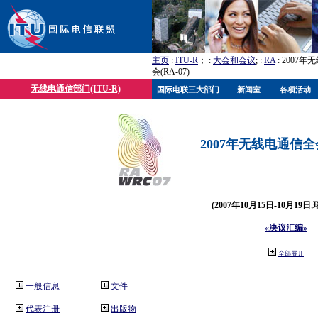
主页
:
ITU-R
； :
大会和会议
; :
RA
: 2007
会(RA-07)
无线电通信部门(ITU-R)
国际电联三大部门
新闻室
各项活动
2007年无线电通信全会(
(2007年10月15日-10月19日
«决议汇编»
全部展开
一般信息
文件
代表注册
出版物