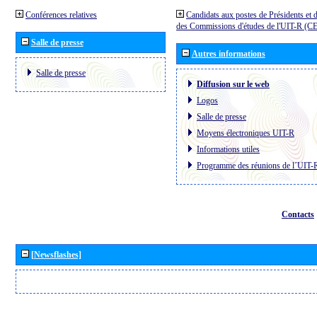
Conférences relatives
Candidats aux postes de Présidents et 
des Commissions d'études de l'UIT-R (C
Salle de presse
Autres informations
Salle de presse
Diffusion sur le web
Logos
Salle de presse
Moyens électroniques UIT-R
Informations utiles
Programme des réunions de l´UIT-
Contacts
[Newsflashes]