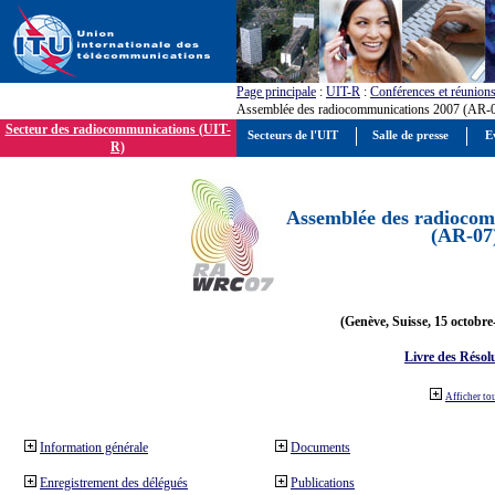
Page principale
:
UIT-R
:
Conférences et réunion
Assemblée des radiocommunications 2007 (AR-
Secteur des radiocommunications (UIT-
Secteurs de l'UIT
Salle de presse
E
R)
Assemblée des radiocom
(AR-07
(Genève, Suisse, 15 octobre
Livre des Résol
Afficher to
Information générale
Documents
Enregistrement des délégués
Publications