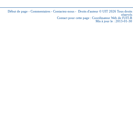
Début de page
-
Commentaires
-
Contactez-nous
-
Droits d'auteur © UIT 2026
Tous droits
réservés
Contact pour cette page :
Coordinateur Web de l'UIT-R
Mis à jour le : 2013-01-30