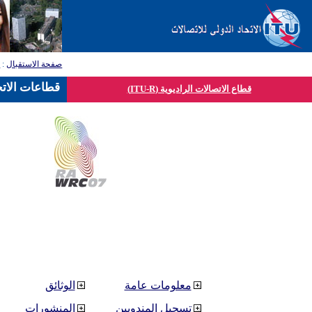
صفحة الاستقبال
:
ق
قطاعات الاتح
قطاع الاتصالات الراديوية (ITU-R)
معلومات عامة
الوثائق
تسجيل المندوبين
المنشورات