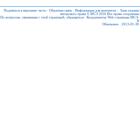
Подняться в верхнюю часть
-
Обратная связь
-
Информация для контактов
-
Знак охраны
авторского права © МСЭ 2026
Все права сохранены
По вопросам, связанным с этой страницей, обращаться :
Координатор Web-страницы МСЭ-
R
Обновлено : 2013-01-30