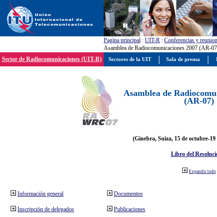
Pagína principal
:
UIT-R
:
Conferencias y reunio
Asamblea de Radiocomunicaciones 2007 (AR-07
Sector de Radiocomunicaciones (UIT-R)
Sectores de la UIT
Sala de prensa
Asamblea de Radiocomun
(AR-07)
(Ginebra, Suiza, 15 de octubre-19
Libro del Resoluci
Expandir todo
Información general
Documentos
Inscripción de delegados
Publicaciones